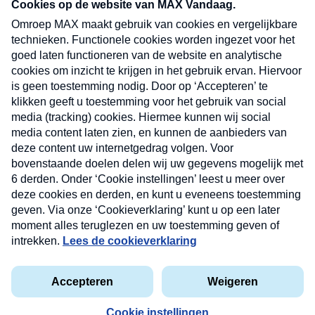
nieuwsbrief. Elke vrijdag- en dinsdagochtend in
uw mailbox.
Verzend
Nieuwsbrief
Neem hier een gratis abonnement op onze
nieuwsbrief. Elke vrijdag- en dinsdagochtend in uw
mailbox.
Contact
Algemene voorwaarden
Privacyverklaring
Cookieverklaring
Kwetsbaarheid melden
privacyverklaring
Copyright © 2026 MAX Vandaag -
Omroep MAX