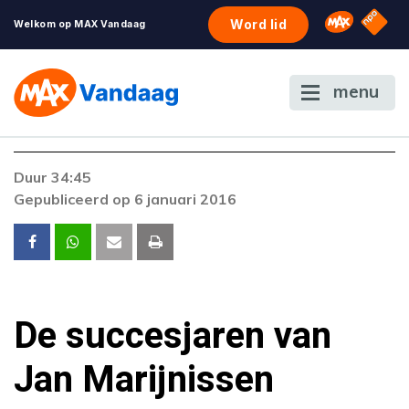
NPO S
Omroep 
Word lid
Welkom op MAX Vandaag
menu
Duur 34:45
Gepubliceerd op 6 januari 2016
De succesjaren van
Jan Marijnissen