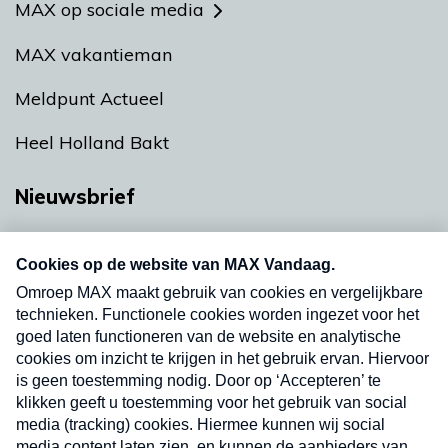
MAX op sociale media
MAX vakantieman
Meldpunt Actueel
Heel Holland Bakt
Nieuwsbrief
Neem hier een gratis abonnement op onze
nieuwsbrief. Elke vrijdag- en dinsdagochtend in
uw mailbox.
Verzend