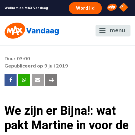
NPO S
Omroep 
Word lid
Welkom op MAX Vandaag
menu
Duur 03:00
Gepubliceerd op 9 juli 2019
We zijn er Bijna!: wat
pakt Martine in voor de