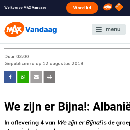
NPO S
Omroep 
Word lid
Welkom op MAX Vandaag
menu
Duur 03:00
Gepubliceerd op 12 augustus 2019
We zijn er Bijna!: Albani
In aflevering 4 van
We zijn er Bijna!
is de groe