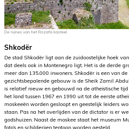
De ruïnes van het Rozafa kasteel
Shkodër
De stad Shkodër ligt aan de zuidoostelijke hoek va
dat deels ook in Montenegro ligt. Het is de derde gr
meer dan 135.000 inwoners. Shkodër is een van de
gezichtsbepalende gebouw is de Sheik Zamil Abdu
is relatief nieuw en gebouwd na de atheïstische tij
het land tussen 1967 en 1990 uit tot de eerste atheï
moskeeën worden gesloopt en geestelijk leiders w
staan. Pas na het overlijden van de dictator is er
godshuizen. Naast de moskee staat het museum Muz
foto’s en schilderijen tentoon worden gesteld.