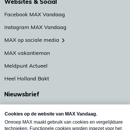
Websites & Social
Facebook MAX Vandaag
Instagram MAX Vandaag
MAX op sociale media
MAX vakantieman
Meldpunt Actueel
Heel Holland Bakt
Nieuwsbrief
Neem hier een gratis abonnement op onze
nieuwsbrief. Elke vrijdag- en dinsdagochtend in
uw mailbox.