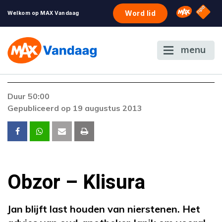
NPO S
Omroep 
Word lid
Welkom op MAX Vandaag
menu
Foutcode 4000
Duur 50:00
Er is een fout opgetreden bij het afspelen van
Gepubliceerd op 19 augustus 2013
de stream.
Obzor – Klisura
Jan blijft last houden van nierstenen. Het