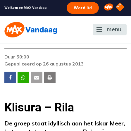
NPO S
Omroep 
Word lid
Welkom op MAX Vandaag
menu
Foutcode 4000
Duur 50:00
Er is een fout opgetreden bij het afspelen van
Gepubliceerd op 26 augustus 2013
de stream.
Klisura – Rila
De groep staat idyllisch aan het Iskar Meer,