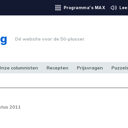
Programma's MAX
Lee
Dé website voor de 50-plusser
Onze columnisten
Recepten
Prijsvragen
Puzzel
ERK & RECHT
GEZONDHEID & SPORT
HUIS, TUIN & HOBBY
MEDIA & 
stus 2011