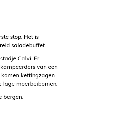
te stop. Het is
eid saladebuffet.
stadje Calvi. Er
p kampeerders van een
Er komen kettingzagen
de lage moerbeibomen.
e bergen.