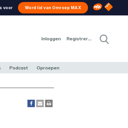
NPO Star
Omroep MAX
s voor
Word lid van Omroep MAX
Inloggen
Registreren
s
Podcast
Oproepen
CULTUUR
NATUUR & MILIEU
REIZEN & VERKEER