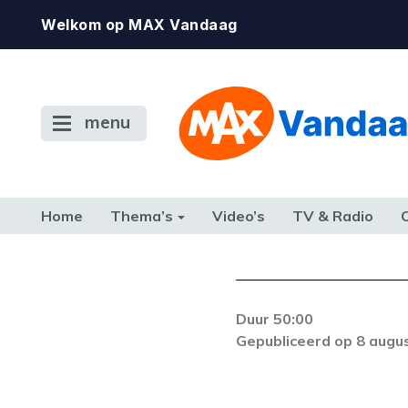
Welkom op MAX Vandaag
menu
Home
Thema’s
Video’s
TV & Radio
CONSUMENT
ETEN & DRINKEN
FAMILIE & RELATIE
GELD, W
TERUG NAAR TOEN
Duur 50:00
Gepubliceerd op 8 augu