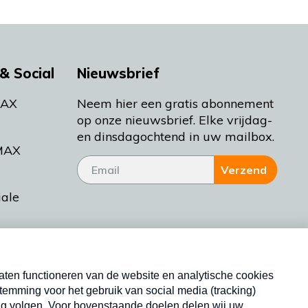
& Social
Nieuwsbrief
MAX
Neem hier een gratis abonnement
op onze nieuwsbrief. Elke vrijdag-
en dinsdagochtend in uw mailbox.
MAX
Verzend
iale
tieman
ctueel
Nieuwsbrief
d Bakt