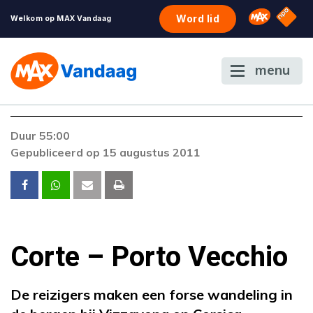
NPO S
Omroep 
Word lid
Welkom op MAX Vandaag
menu
Duur 55:00
Gepubliceerd op 15 augustus 2011
Corte – Porto Vecchio
De reizigers maken een forse wandeling in