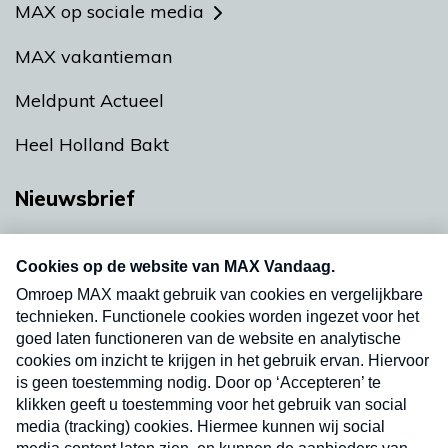
MAX op sociale media
MAX vakantieman
Meldpunt Actueel
Heel Holland Bakt
Nieuwsbrief
Neem hier een gratis abonnement op onze
nieuwsbrief. Elke vrijdag- en dinsdagochtend in
uw mailbox.
Verzend