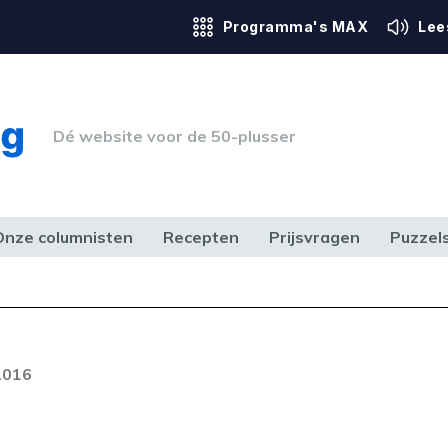
Programma's MAX
Lee
Dé website voor de 50-plusser
Onze columnisten
Recepten
Prijsvragen
Puzzel
ERK & RECHT
GEZONDHEID & SPORT
HUIS, TUIN & HOBBY
MEDIA & 
 2016