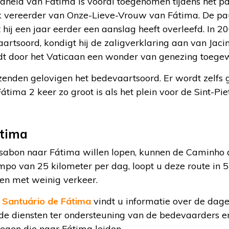
dheid van Fátima is vooral toegenomen tijdens het 
lijk vereerder van Onze-Lieve-Vrouw van Fátima. De p
hij een jaar eerder een aanslag heeft overleefd. In 200
rtsoord, kondigt hij de zaligverklaring aan van Jaci
dt door het Vaticaan een wonder van genezing toege
zenden gelovigen het bedevaartsoord. Er wordt zelfs 
tima 2 keer zo groot is als het plein voor de Sint-Piet
átima
ssabon naar Fátima willen lopen, kunnen de Caminho 
po van 25 kilometer per dag, loopt u deze route in 
en met weinig verkeer.
t
Santuário de Fátima
vindt u informatie over de dage
 de diensten ter ondersteuning van de bedevaarders en
gen die naar Fátima leiden.