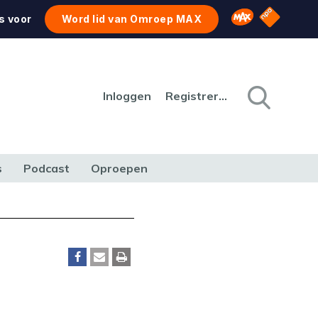
NPO Star
Omroep MAX
s voor
Word lid van Omroep MAX
Inloggen
Registreren
s
Podcast
Oproepen
CULTUUR
NATUUR & MILIEU
REIZEN & VERKEER