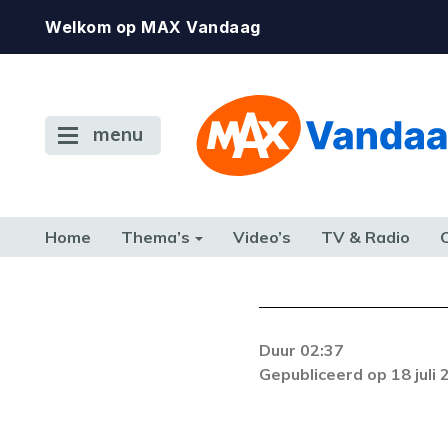
Welkom op MAX Vandaag
menu
Home
Thema’s
Video’s
TV & Radio
CONSUMENT
ETEN & DRINKEN
FAMILIE & RELATIE
GELD, W
TERUG NAAR TOEN
Duur 02:37
Gepubliceerd op 18 juli