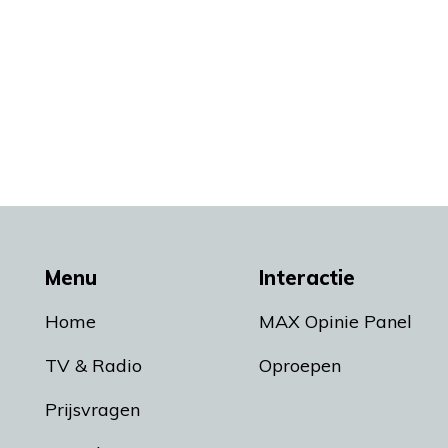
Menu
Interactie
Home
MAX Opinie Panel
TV & Radio
Oproepen
Prijsvragen