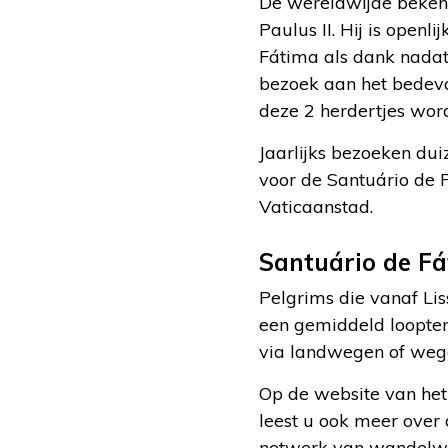
De wereldwijde beken
Paulus II. Hij is open
Fátima als dank nadat 
bezoek aan het bedevaa
deze 2 herdertjes wor
Jaarlijks bezoeken dui
voor de Santuário de Fá
Vaticaanstad.
Santuário de F
Pelgrims die vanaf Li
een gemiddeld looptem
via landwegen of weg
Op de website van he
leest u ook meer over
netwerk van wandelwe