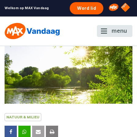
NPO S
Omroep 
Word lid
Welkom op MAX Vandaag
menu
NATUUR & MILIEU