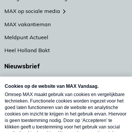
MAX op sociale media
MAX vakantieman
Meldpunt Actueel
Heel Holland Bakt
Nieuwsbrief
Neem hier een gratis abonnement op onze
nieuwsbrief. Elke vrijdag- en dinsdagochtend in
uw mailbox.
Verzend