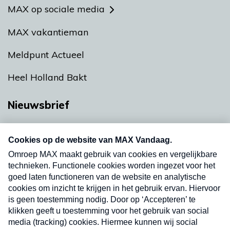
MAX op sociale media
MAX vakantieman
Meldpunt Actueel
Heel Holland Bakt
Nieuwsbrief
Neem hier een gratis abonnement op onze
nieuwsbrief. Elke vrijdag- en dinsdagochtend in
uw mailbox.
Verzend