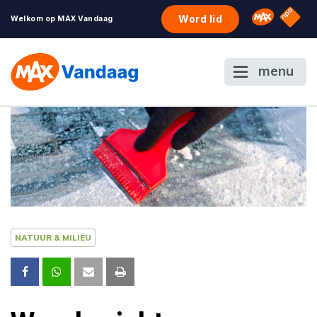
NPO S
Omroep 
Word lid
Welkom op MAX Vandaag
menu
NATUUR & MILIEU