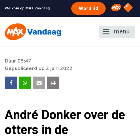
NPO S
Omroep 
Word lid
Welkom op MAX Vandaag
menu
Foutcode 403
Duur 05:47
De gewenste stream is op dit moment niet
Gepubliceerd op 2 juni 2022
beschikbaar. Als het probleem zich blijft
voordoen, neem dan contact op met onze
klantenservice.
André Donker over de
otters in de