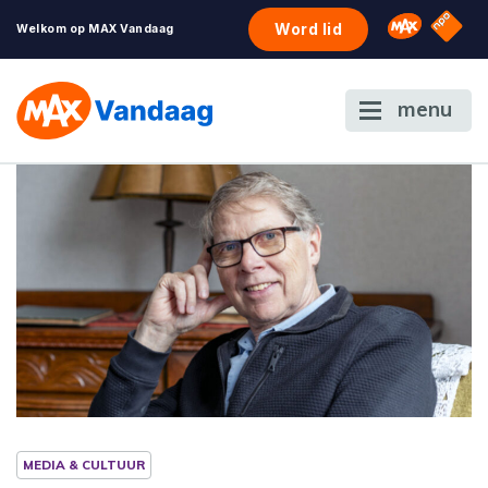
NPO S
Omroep 
Word lid
Welkom op MAX Vandaag
menu
MEDIA & CULTUUR