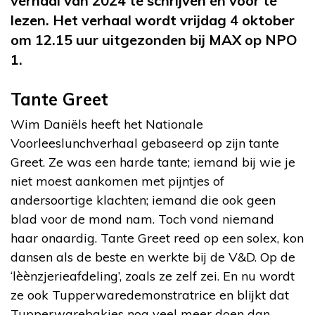
verhaal van 2024 te schrijven én voor te
lezen. Het verhaal wordt vrijdag 4 oktober
om 12.15 uur uitgezonden bij MAX op NPO
1.
Tante Greet
Wim Daniëls heeft het Nationale
Voorleeslunchverhaal gebaseerd op zijn tante
Greet. Ze was een harde tante; iemand bij wie je
niet moest aankomen met pijntjes of
andersoortige klachten; iemand die ook geen
blad voor de mond nam. Toch vond niemand
haar onaardig. Tante Greet reed op een solex, kon
dansen als de beste en werkte bij de V&D. Op de
‘lèènzjerieafdeling’, zoals ze zelf zei. En nu wordt
ze ook Tupperwaredemonstratrice en blijkt dat
Tupperwarebakjes nog veel meer doen dan