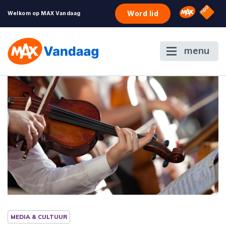
NPO S
Omroep 
Word lid
Welkom op MAX Vandaag
menu
MEDIA & CULTUUR