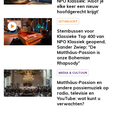
NPO Klassiek: ‘Alsof je
elke keer een nieuw
hoofdgerecht krijgt’
UITGELICHT
Stembussen voor
Klassieke Top 400 van
NPO Klassiek geopend,
Sander Zwiep: “De
Matthäus-Passion is
onze Bohemian
Rhapsody”
MEDIA & CULTUUR
Matthäus-Passion en
andere passiemuziek op
radio, televisie en
YouTube: wat kunt u
verwachten?