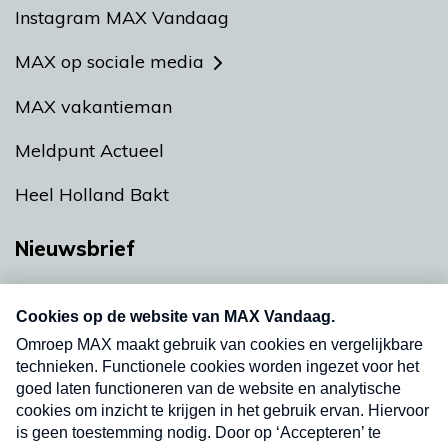
Instagram MAX Vandaag
MAX op sociale media
MAX vakantieman
Meldpunt Actueel
Heel Holland Bakt
Nieuwsbrief
Neem hier een gratis abonnement op onze
nieuwsbrief. Elke vrijdag- en dinsdagochtend in
uw mailbox.
Verzend