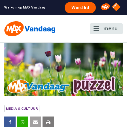
NPO S
Omroep 
Word lid
Welkom op MAX Vandaag
menu
MEDIA & CULTUUR