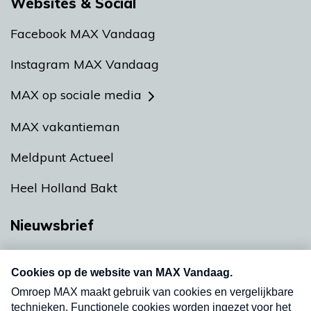
Websites & Social
Facebook MAX Vandaag
Instagram MAX Vandaag
MAX op sociale media
MAX vakantieman
Meldpunt Actueel
Heel Holland Bakt
Nieuwsbrief
Neem hier een gratis abonnement op onze
nieuwsbrief. Elke vrijdag- en dinsdagochtend in
uw mailbox.