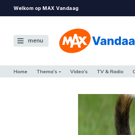
Welkom op MAX Vandaag
menu
Home
Thema’s
Video’s
TV & Radio
CONSUMENT
ETEN & DRINKEN
FAMILIE & RELATIE
GELD, W
TERUG NAAR TOEN