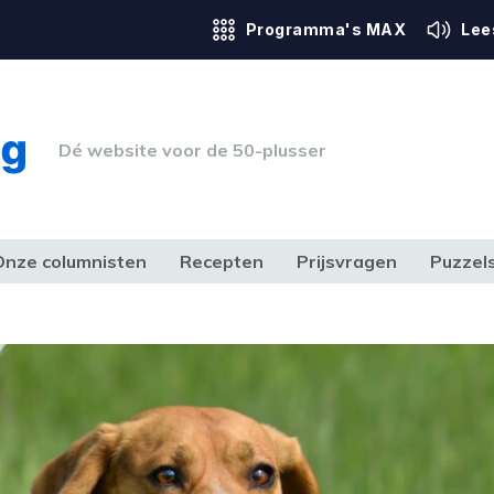
Programma's MAX
Lee
Dé website voor de 50-plusser
Onze columnisten
Recepten
Prijsvragen
Puzzel
ERK & RECHT
GEZONDHEID & SPORT
HUIS, TUIN & HOBBY
MEDIA & 