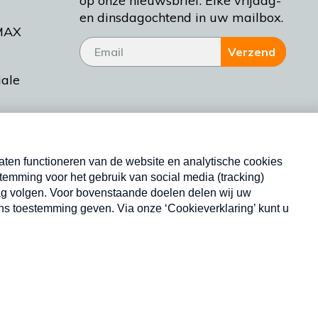
op onze nieuwsbrief. Elke vrijdag-
en dinsdagochtend in uw mailbox.
MAX
Verzend
iale
tieman
ctueel
Nieuwsbrief
d Bakt
Neem hier een gratis abonnement op onze
nieuwsbrief. Elke vrijdag- en dinsdagochtend in uw
mailbox.
Copyright © 2026 MAX Vandaag -
Omroep MAX
privacyverklaring