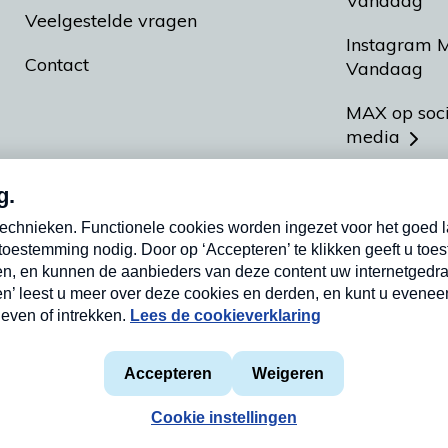
Vandaag
Veelgestelde vragen
Instagram 
Contact
Vandaag
MAX op soc
media
MAX vakan
Meldpunt A
Heel Hollan
aarden
Privacyverklaring
Cookieverklaring