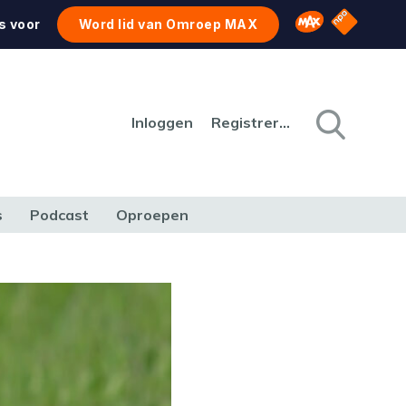
NPO Star
Omroep MAX
s voor
Word lid van Omroep MAX
Inloggen
Registreren
s
Podcast
Oproepen
CULTUUR
NATUUR & MILIEU
REIZEN & VERKEER