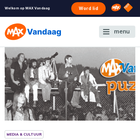
NPO S
Omroep 
Word lid
Welkom op MAX Vandaag
menu
MEDIA & CULTUUR