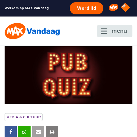
NPO S
Omroep 
Word lid
Welkom op MAX Vandaag
menu
MEDIA & CULTUUR