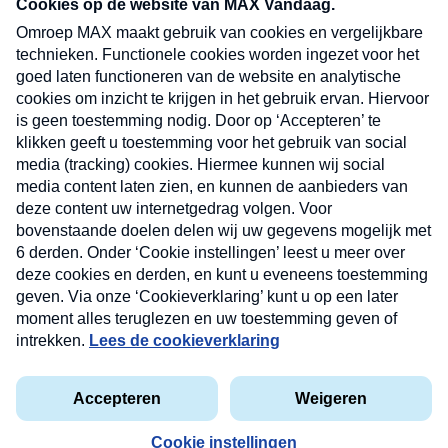
nieuwsbrief. Elke vrijdag- en dinsdagochtend in
uw mailbox.
Verzend
Nieuwsbrief
Neem hier een gratis abonnement op onze
nieuwsbrief. Elke vrijdag- en dinsdagochtend in uw
mailbox.
Contact
Algemene voorwaarden
Privacyverklaring
Cookieverklaring
Kwetsbaarheid melden
privacyverklaring
Copyright © 2026 MAX Vandaag -
Omroep MAX