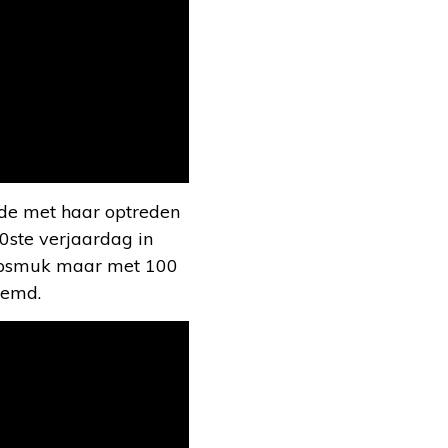
rde met haar optreden
0ste verjaardag in
e opsmuk maar met 100
oemd.