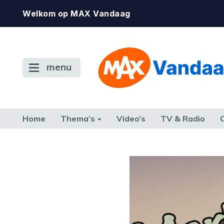
Welkom op MAX Vandaag
menu
Home
Thema’s
Video’s
TV & Radio
CONSUMENT
ETEN & DRINKEN
FAMILIE & RELATIE
GELD, W
TERUG NAAR TOEN