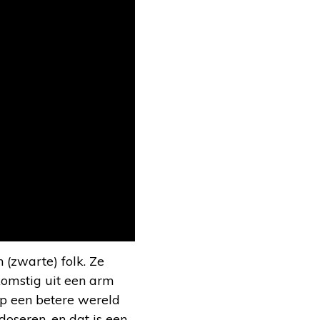
 (zwarte) folk. Ze
komstig uit een arm
op een betere wereld
doseren, en dat is een