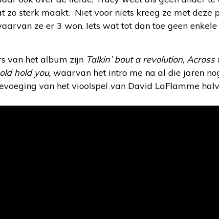
t zo sterk maakt. Niet voor niets kreeg ze met deze p
arvan ze er 3 won. Iets wat tot dan toe geen enkel
s van het album zijn
Talkin’ bout a revolution
,
Across t
old hold you,
waarvan het intro me na al die jaren no
toevoeging van het vioolspel van David LaFlamme ha