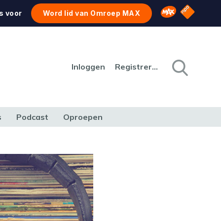
NPO Star
Omroep MAX
s voor
Word lid van Omroep MAX
Inloggen
Registreren
s
Podcast
Oproepen
CULTUUR
NATUUR & MILIEU
REIZEN & VERKEER