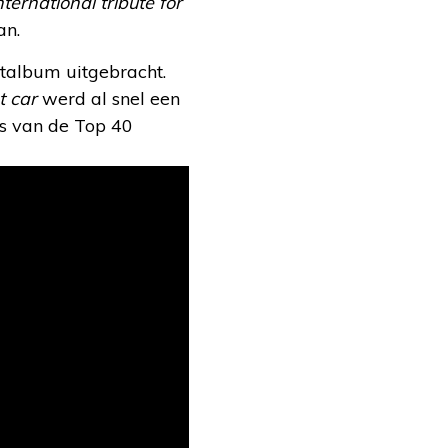
ernational tribute for
an.
utalbum uitgebracht.
t car
werd al snel een
ts van de Top 40