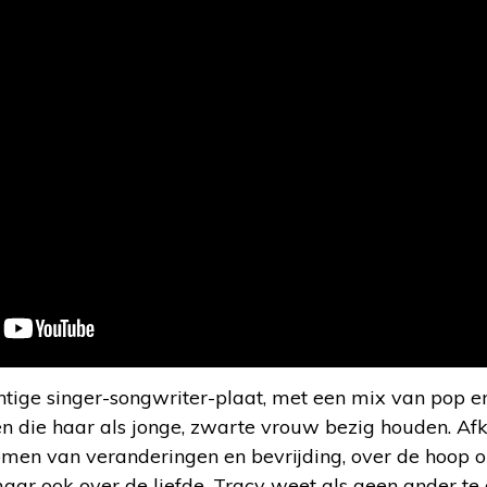
tige singer-songwriter-plaat, met een mix van pop en
n die haar als jonge, zwarte vrouw bezig houden. Af
romen van veranderingen en bevrijding, over de hoop 
aar ook over de liefde. Tracy weet als geen ander te 