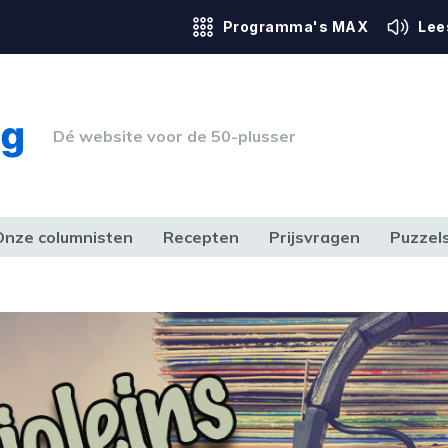
Programma's MAX
Lee
Dé website voor de 50-plusser
Onze columnisten
Recepten
Prijsvragen
Puzzel
ERK & RECHT
GEZONDHEID & SPORT
HUIS, TUIN & HOBBY
MEDIA & 