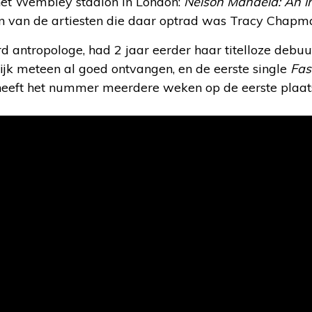
het Wembley stadion in London:
Nelson Mandela: An int
én van de artiesten die daar optrad was Tracy Chapm
 antropologe, had 2 jaar eerder haar titelloze debu
ijk meteen al goed ontvangen, en de eerste single
Fas
 heeft het nummer meerdere weken op de eerste plaa