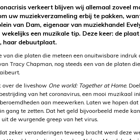
nacrisis verkeert blijven wij allemaal zoveel m
 om uw muziekverzameling erbij te pakken, wan
olein van Dam, eigenaar van muziekhandel Evel
wekelijks een muzikale tip. Deze keer: de plaa
 haar debuutplaat.
e van die platen die meteen een onuitwisbare indruk a
an Tracy Chapman, nog steeds een van de platen die 
aibeurt.
k over de liveshow
One world: Together at Home
. Doe
bestrijding van het coronavirus, een mooi muzikaal ini
beroemdheden aan meewerken. Laten we hopen dat h
in gang te zetten. Dat het geld bijvoorbeeld mede ka
t uit de wurgende greep van het virus.
dat zeker veranderingen teweeg bracht werd deze we