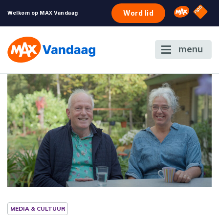
NPO S
Omroep 
Word lid
Welkom op MAX Vandaag
menu
MEDIA & CULTUUR