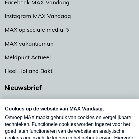
Facebook MAX Vandaag
Instagram MAX Vandaag
MAX op sociale media
MAX vakantieman
Meldpunt Actueel
Heel Holland Bakt
Nieuwsbrief
Neem hier een gratis abonnement op onze
nieuwsbrief. Elke vrijdag- en dinsdagochtend in
uw mailbox.
Verzend