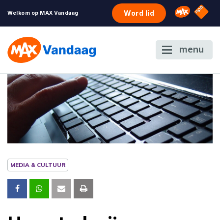
NPO S
Omroep 
Word lid
Welkom op MAX Vandaag
menu
MEDIA & CULTUUR