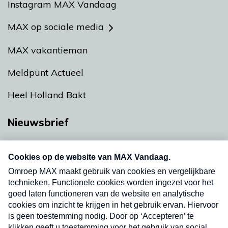
Instagram MAX Vandaag
MAX op sociale media
MAX vakantieman
Meldpunt Actueel
Heel Holland Bakt
Nieuwsbrief
Neem hier een gratis abonnement op onze
nieuwsbrief. Elke vrijdag- en dinsdagochtend in
uw mailbox.
Verzend