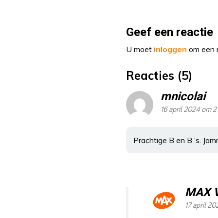
Geef een reactie
U moet
inloggen
om een r
Reacties (5)
mnicolai
16 april 2024 om 2
Prachtige B en B ‘s. Ja
MAX 
17 april 2