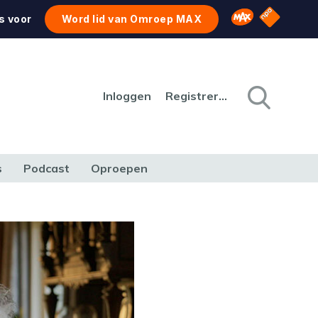
NPO Star
Omroep MAX
s voor
Word lid van Omroep MAX
Inloggen
Registreren
s
Podcast
Oproepen
CULTUUR
NATUUR & MILIEU
REIZEN & VERKEER