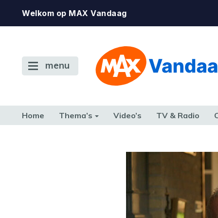
Welkom op MAX Vandaag
menu
Home
Thema’s
Video’s
TV & Radio
CONSUMENT
ETEN & DRINKEN
FAMILIE & RELATIE
GELD, W
TERUG NAAR TOEN