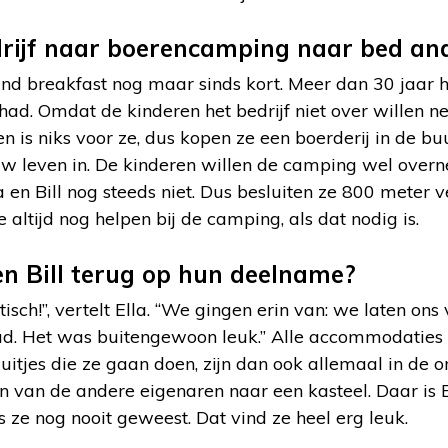
rijf naar boerencamping naar bed an
and breakfast nog maar sinds kort. Meer dan 30 jaar he
ad. Omdat de kinderen het bedrijf niet over willen n
tten is niks voor ze, dus kopen ze een boerderij in de b
w leven in. De kinderen willen de camping wel ove
a en Bill nog steeds niet. Dus besluiten ze 800 meter 
altijd nog helpen bij de camping, als dat nodig is.
 en Bill terug op hun deelname?
sch!”, vertelt Ella. “We gingen erin van: we laten ons 
d. Het was buitengewoon leuk.” Alle accommodaties 
e uitjes die ze gaan doen, zijn dan ook allemaal in de
een van de andere eigenaren naar een kasteel. Daar is 
ze nog nooit geweest. Dat vind ze heel erg leuk.