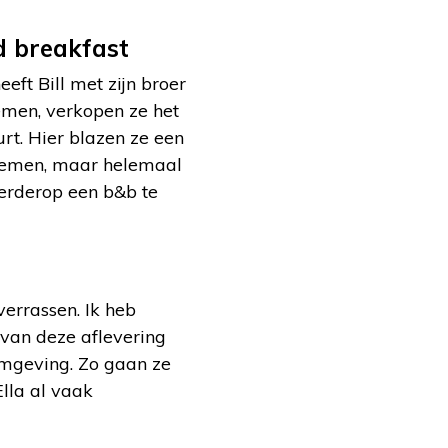
d breakfast
eft Bill met zijn broer
emen, verkopen ze het
uurt. Hier blazen ze een
rnemen, maar helemaal
verderop een b&b te
verrassen. Ik heb
van deze aflevering
 omgeving. Zo gaan ze
Ella al vaak