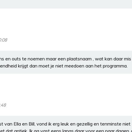
0:08
 ins en outs te noemen maar een plaatsnaam , wat kan daar mis 
bekendheid krijgt dan moet je niet meedoen aan het programma.
1:48
t van Ella en Bill, vond ik erg leuk en gezellig en tenminste nie
et dat antiek. Ik ga vast eens langs daar voor een paar dagen.