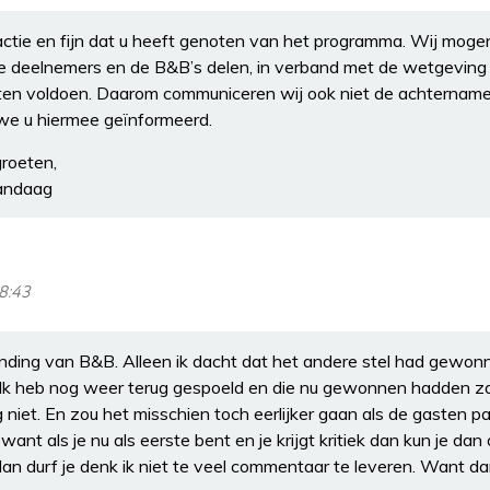
ctie en fijn dat u heeft genoten van het programma. Wij mogen 
de deelnemers en de B&B’s delen, in verband met de wetgeving 
en voldoen. Daarom communiceren wij ook niet de achtername
we u hiermee geïnformeerd.
groeten,
andaag
08:43
nding van B&B. Alleen ik dacht dat het andere stel had gewon
Ik heb nog weer terug gespoeld en die nu gewonnen hadden zat
 niet. En zou het misschien toch eerlijker gaan als de gasten p
nt als je nu als eerste bent en je krijgt kritiek dan kun je dan
an durf je denk ik niet te veel commentaar te leveren. Want dan