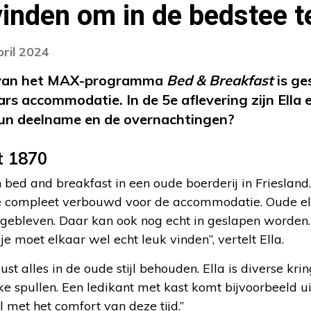
vinden om in de bedstee t
pril 2024
 van het MAX-programma
Bed & Breakfast
is ge
s accommodatie. In de 5e aflevering zijn Ella en
 hun deelname en de overnachtingen?
t 1870
 bed and breakfast in een oude boerderij in Friesland. 
e compleet verbouwd voor de accommodatie. Oude el
 gebleven. Daar kan ook nog echt in geslapen worden.
e moet elkaar wel echt leuk vinden”, vertelt Ella.
t alles in de oude stijl behouden. Ella is diverse kri
ke spullen. Een ledikant met kast komt bijvoorbeeld ui
 met het comfort van deze tijd.”