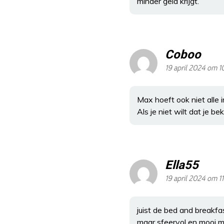
minder geld krijgt.
Coboo
19 april 2024 om 1
Max hoeft ook niet alle
Als je niet wilt dat je 
Ella55
19 april 2024 om 1
juist de bed and breakfas
maar sfeervol en mooi m