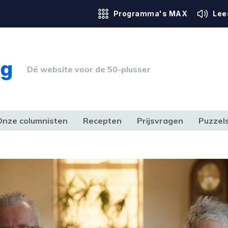
Programma's MAX
Lee
Dé website voor de 50-plusser
Onze columnisten
Recepten
Prijsvragen
Puzzel
ERK & RECHT
GEZONDHEID & SPORT
HUIS, TUIN & HOBBY
MEDIA & 