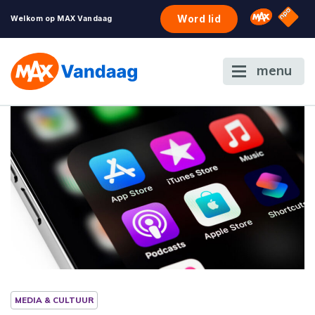
NPO S
Omroep 
Word lid
Welkom op MAX Vandaag
menu
MEDIA & CULTUUR