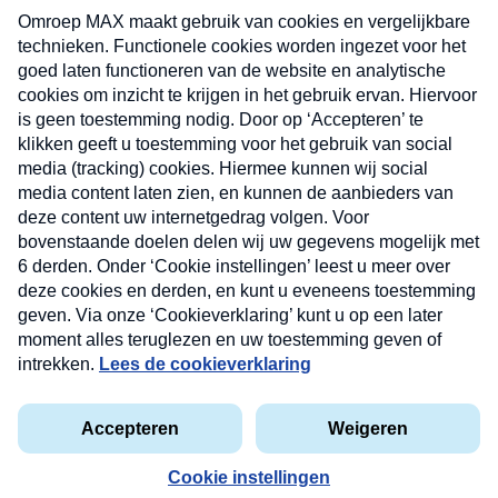
uw mailbox.
Verzend
Nieuwsbrief
Neem hier een gratis abonnement op onze
nieuwsbrief. Elke vrijdag- en dinsdagochtend in uw
mailbox.
Contact
Algemene voorwaarden
Privacyverklaring
Cookieverklaring
Kwetsbaarheid melden
privacyverklaring
Copyright © 2026 MAX Vandaag -
Omroep MAX