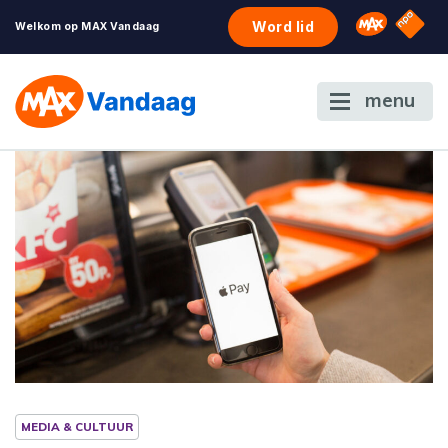
NPO S
Omroep 
Word lid
Welkom op MAX Vandaag
menu
MEDIA & CULTUUR