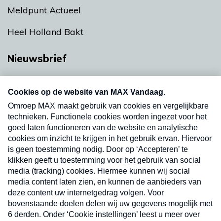
Meldpunt Actueel
Heel Holland Bakt
Nieuwsbrief
Neem hier een gratis abonnement op onze
nieuwsbrief. Elke vrijdag- en dinsdagochtend in
uw mailbox.
Verzend