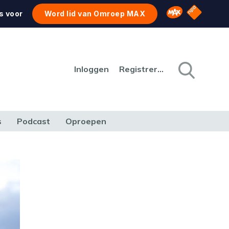
NPO Star
Omroep MAX
s voor
Word lid van Omroep MAX
Inloggen
Registreren
s
Podcast
Oproepen
CULTUUR
NATUUR & MILIEU
REIZEN & VERKEER