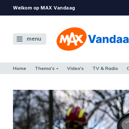
Welkom op MAX Vandaag
menu
Home
Thema’s
Video’s
TV & Radio
CONSUMENT
ETEN & DRINKEN
FAMILIE & RELATIE
GELD, W
TERUG NAAR TOEN