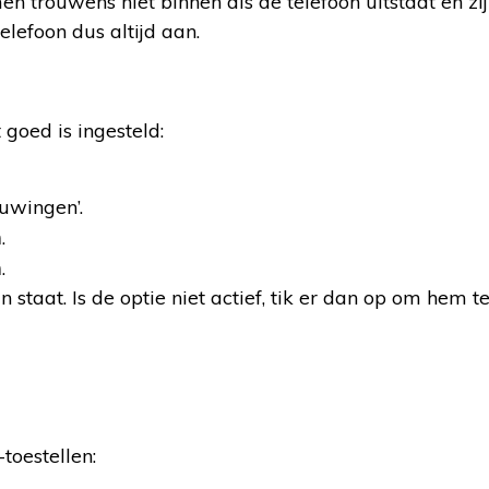
en trouwens niet binnen als de telefoon uitstaat en zij
elefoon dus altijd aan.
 goed is ingesteld:
uwingen’.
n
.
n
.
n staat. Is de optie niet actief, tik er dan op om hem t
oestellen: