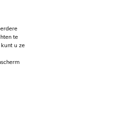
eerdere
hten te
 kunt u ze
inscherm