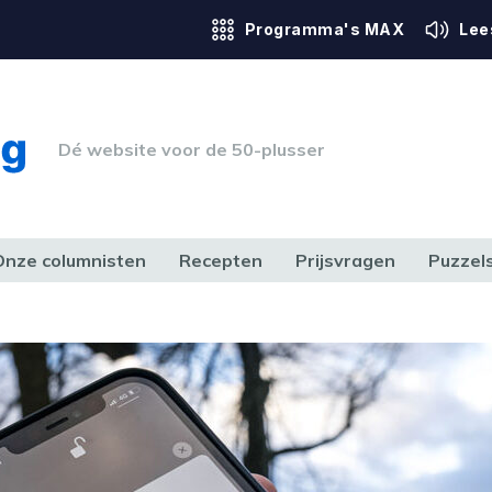
Programma's MAX
Lee
Dé website voor de 50-plusser
Onze columnisten
Recepten
Prijsvragen
Puzzel
ERK & RECHT
GEZONDHEID & SPORT
HUIS, TUIN & HOBBY
MEDIA & 