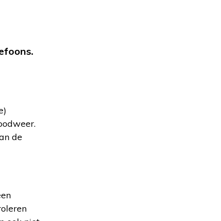
lefoons.
e)
noodweer.
aan de
een
roleren