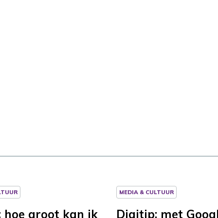
LTUUR
MEDIA & CULTUUR
: hoe groot kan ik
Digitip: met Goog