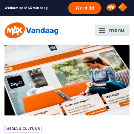
NPO S
Omroep 
Word lid
Welkom op MAX Vandaag
menu
MEDIA & CULTUUR