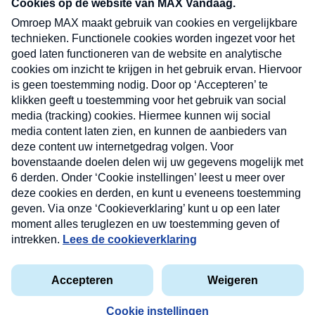
nieuwsbrief. Elke vrijdag- en dinsdagochtend in
uw mailbox.
Verzend
Nieuwsbrief
Neem hier een gratis abonnement op onze
nieuwsbrief. Elke vrijdag- en dinsdagochtend in uw
mailbox.
Contact
Algemene voorwaarden
Privacyverklaring
Cookieverklaring
Kwetsbaarheid melden
privacyverklaring
Copyright © 2026 MAX Vandaag -
Omroep MAX