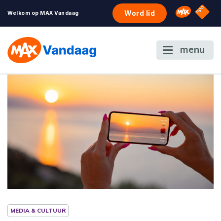
NPO S
Omroep 
Word lid
Welkom op MAX Vandaag
menu
MEDIA & CULTUUR