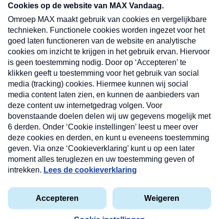
nieuwsbrief. Elke vrijdag- en dinsdagochtend in
uw mailbox.
Verzend
Nieuwsbrief
Neem hier een gratis abonnement op onze
nieuwsbrief. Elke vrijdag- en dinsdagochtend in uw
mailbox.
Contact
Algemene voorwaarden
Privacyverklaring
Cookieverklaring
Kwetsbaarheid melden
privacyverklaring
Copyright © 2026 MAX Vandaag -
Omroep MAX