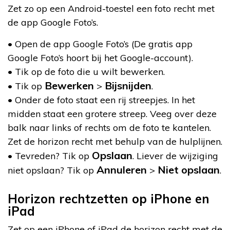
Zet zo op een Android-toestel een foto recht met
de app Google Foto’s.
• Open de app Google Foto’s (De gratis app
Google Foto’s hoort bij het Google-account).
• Tik op de foto die u wilt bewerken.
Bewerken
Bijsnijden
• Tik op
>
.
• Onder de foto staat een rij streepjes. In het
midden staat een grotere streep. Veeg over deze
balk naar links of rechts om de foto te kantelen.
Zet de horizon recht met behulp van de hulplijnen.
Opslaan
• Tevreden? Tik op
. Liever de wijziging
Annuleren
Niet opslaan
niet opslaan? Tik op
>
.
Horizon rechtzetten op iPhone en
iPad
Zet op een iPhone of iPad de horizon recht met de