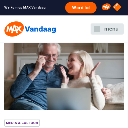
NPO S
Omroep 
Word lid
Welkom op MAX Vandaag
menu
MEDIA & CULTUUR