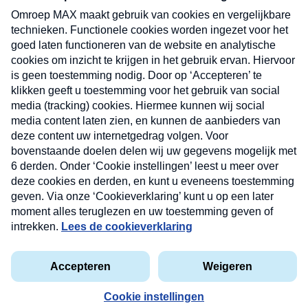
uw mailbox.
Verzend
Nieuwsbrief
Neem hier een gratis abonnement op onze
nieuwsbrief. Elke vrijdag- en dinsdagochtend in uw
mailbox.
Contact
Algemene voorwaarden
Privacyverklaring
Cookieverklaring
Kwetsbaarheid melden
privacyverklaring
Copyright © 2026 MAX Vandaag -
Omroep MAX