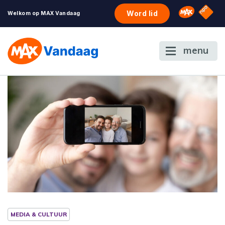
NPO S
Omroep 
Word lid
Welkom op MAX Vandaag
menu
MEDIA & CULTUUR