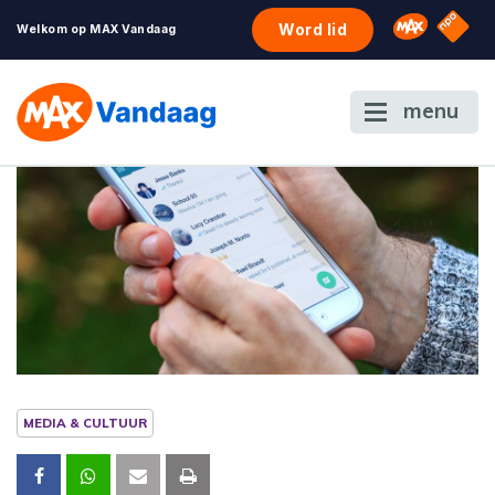
NPO S
Omroep 
Word lid
Welkom op MAX Vandaag
menu
MEDIA & CULTUUR