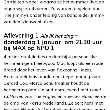
Carrie ten Napel, waarna ze het nummer live, op
eigen wijze, uitvoeren. Ze worden begeleid door
The Jimmy’s onder leiding van bandleider Jimmy
van den Nieuwenhuizen.
Aflevering 1
–
Als IK het zing
donderdag 1 januari om 21.30 uur
bij MAX op NPO 1
4 artiesten, 4 liedjes en daarbij 4 persoonlijke
herinneringen. Fleetwood Mac loopt als een rode
draad door het leven van Roxeanne Hazes,
Remco Veldhuis maakt een diepe buiging voor
Gerard Cox, Marco Schuitmaker houdt de
herinnering aan zijn oud-oom levend met
Hotel
California
van The Eagles en meester Hans leerde
de oma van Karsu Nederlands. Ze eert hem met
het lied
Wonderful Life
. 4 bijzondere liedjes, maar