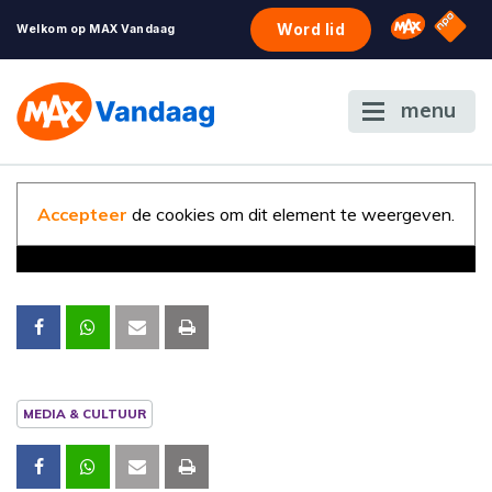
NPO S
Omroep 
Word lid
Welkom op MAX Vandaag
menu
Accepteer
de cookies om dit element te weergeven.
MEDIA & CULTUUR