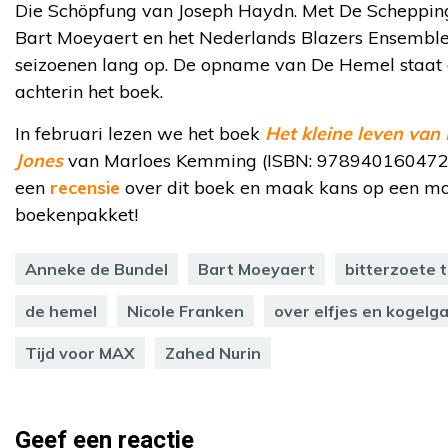
Die Schöpfung van Joseph Haydn. Met De Scheppin
Bart Moeyaert en het Nederlands Blazers Ensemble
seizoenen lang op. De opname van De Hemel staat 
achterin het boek.
In februari lezen we het boek
Het kleine leven van
Jones
van Marloes Kemming (ISBN: 9789401604727)
een
recensie
over dit boek en maak kans op een mo
boekenpakket!
Anneke de Bundel
Bart Moeyaert
bitterzoete 
de hemel
Nicole Franken
over elfjes en kogelg
Tijd voor MAX
Zahed Nurin
Geef een reactie