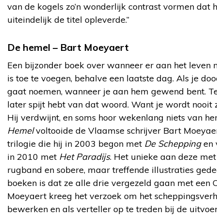
van de kogels zo’n wonderlijk contrast vormen dat 
uiteindelijk de titel opleverde.”
De hemel – Bart Moeyaert
Een bijzonder boek over wanneer er aan het leven 
is toe te voegen, behalve een laatste dag. Als je doo
gaat noemen, wanneer je aan hem gewend bent. Ter
later spijt hebt van dat woord. Want je wordt nooit z
Hij verdwijnt, en soms hoor wekenlang niets van h
Hemel
voltooide de Vlaamse schrijver Bart Moeyaer
trilogie die hij in 2003 begon met
De Schepping
en 
in 2010 met
Het Paradijs
. Het unieke aan deze met
rugband en sobere, maar treffende illustraties ged
boeken is dat ze alle drie vergezeld gaan met een 
Moeyaert kreeg het verzoek om het scheppingsverh
bewerken en als verteller op te treden bij de uitvoe