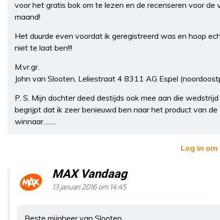
voor het gratis bok om te lezen en de recenseren voor de
maand!
Het duurde even voordat ik geregistreerd was en hoop ech
niet te laat ben!!!
M.vr.gr.
John van Slooten, Leliestraat 4 8311 AG Espel (noordoostp
P. S. Mijn dochter deed destijds ook mee aan die wedstrijd 
begrijpt dat ik zeer benieuwd ben naar het product van de
winnaar…….
Log in om
MAX Vandaag
13 januari 2016 om 14:45
Beste mijnheer van Slooten,