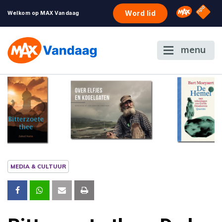
NPO S
Omroep 
Word lid
Welkom op MAX Vandaag
menu
MEDIA & CULTUUR