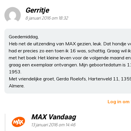
Gerritje
8 januari 2016 om 18:32
Goedemiddag,
Heb net de uitzending van MAX gezien, leuk. Dat hondje va
had er precies zo een toen ik 16 was, schattig. Graag wil 
met het boek Het kleine leven voor de volgende maand en
graag een exemplaar ontvangen. Mijn geboortedatum is 
1953.
Met vriendelijke groet, Gerda Roelofs, Hartenveld 11, 13
Almere.
Log in om
MAX Vandaag
13 januari 2016 om 14:46