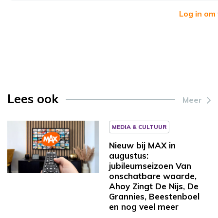
Log in om
Lees ook
Meer
MEDIA & CULTUUR
Nieuw bij MAX in
augustus:
jubileumseizoen Van
onschatbare waarde,
Ahoy Zingt De Nijs, De
Grannies, Beestenboel
en nog veel meer