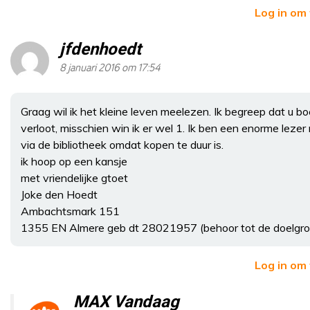
Log in om
jfdenhoedt
8 januari 2016 om 17:54
Graag wil ik het kleine leven meelezen. Ik begreep dat u b
verloot, misschien win ik er wel 1. Ik ben een enorme lezer
via de bibliotheek omdat kopen te duur is.
ik hoop op een kansje
met vriendelijke gtoet
Joke den Hoedt
Ambachtsmark 151
1355 EN Almere geb dt 28021957 (behoor tot de doelgro
Log in om
MAX Vandaag