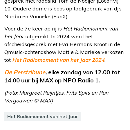
gesprek met raadslid Tom de Nooijer (LocoFM)
10. Oudere dame is boos op taalgebruik van dj’s
Nordin en Vonneke (FunX).
Voor de 7e keer op rij is
Het Radiomoment van
het Jaar
uitgereikt. In 2024 werd het
afscheidsgesprek met Eva Hermans-Kroot in de
Qmusic-ochtendshow Mattie & Marieke verkozen
tot
Het Radiomoment van het Jaar 2024
.
De Perstribune
,
elke zondag van 12.00 tot
14.00 uur bij MAX op NPO Radio 1.
(Foto: Margreet Reijntjes, Frits Spits en Ron
Vergouwen © MAX)
Het Radiomoment van het Jaar