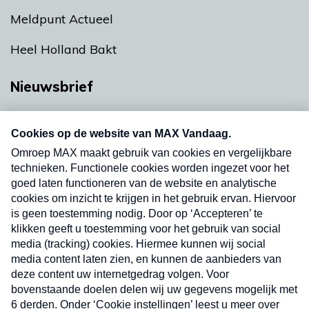
Meldpunt Actueel
Heel Holland Bakt
Nieuwsbrief
Neem hier een gratis abonnement op onze
nieuwsbrief. Elke vrijdag- en dinsdagochtend in
uw mailbox.
Verzend