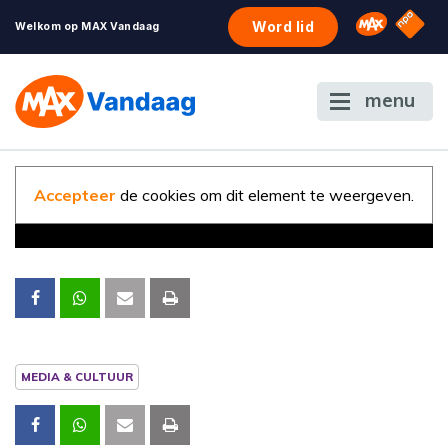
NPO S
Omroep 
Word lid
Welkom op MAX Vandaag
menu
Accepteer
de cookies om dit element te weergeven.
MEDIA & CULTUUR