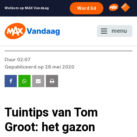
NPO S
Omroep 
Word lid
Welkom op MAX Vandaag
menu
Duur 02:07
Gepubliceerd op 28 mei 2020
Tuintips van Tom
Groot: het gazon