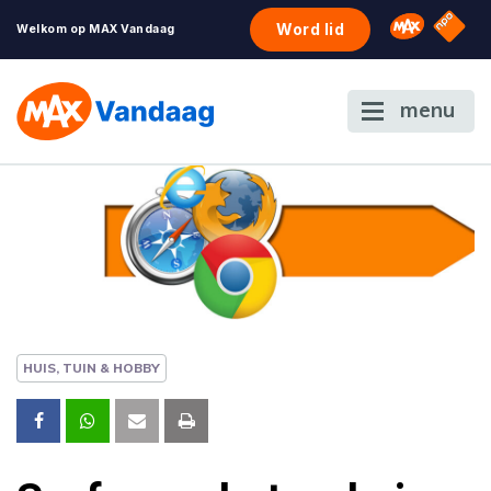
NPO S
Omroep 
Word lid
Welkom op MAX Vandaag
menu
HUIS, TUIN & HOBBY