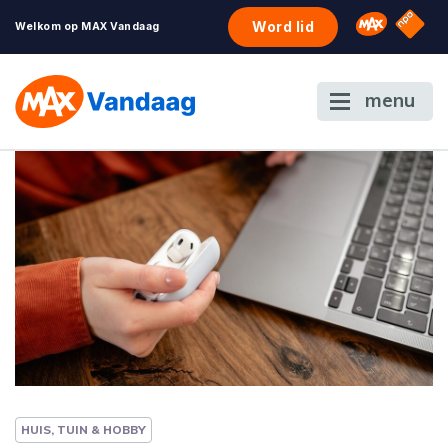
NPO S
Omroep 
Word lid
Welkom op MAX Vandaag
menu
HUIS, TUIN & HOBBY