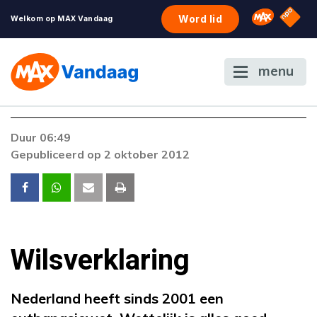
NPO S
Omroep 
Word lid
Welkom op MAX Vandaag
menu
Foutcode 403
Duur 06:49
De gewenste stream is op dit moment niet
Gepubliceerd op 2 oktober 2012
beschikbaar. Als het probleem zich blijft
voordoen, neem dan contact op met onze
klantenservice.
Wilsverklaring
Nederland heeft sinds 2001 een