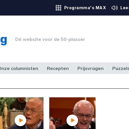
Programma's MAX
Lee
Dé website voor de 50-plusser
Onze columnisten
Recepten
Prijsvragen
Puzzel
ERK & RECHT
GEZONDHEID & SPORT
HUIS, TUIN & HOBBY
MEDIA & 
Foutcode 403
ream is op dit moment niet
t probleem zich blijft voordoen,
 op met onze klantenservice.