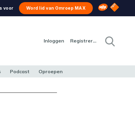
NPO Star
Omroep MAX
s voor
Word lid van Omroep MAX
Inloggen
Registreren
s
Podcast
Oproepen
CULTUUR
NATUUR & MILIEU
REIZEN & VERKEER