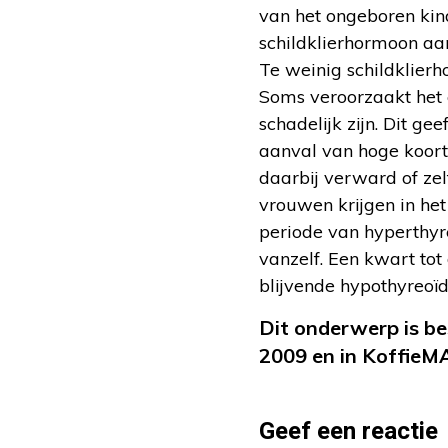
van het ongeboren ki
schildklierhormoon aan
Te weinig schildklierh
Soms veroorzaakt het 
schadelijk zijn. Dit ge
aanval van hoge koorts
daarbij verward of zel
vrouwen krijgen in het
periode van hyperthyre
vanzelf. Een kwart tot
blijvende hypothyreoïd
Dit onderwerp is b
2009 en in KoffieM
Geef een reactie