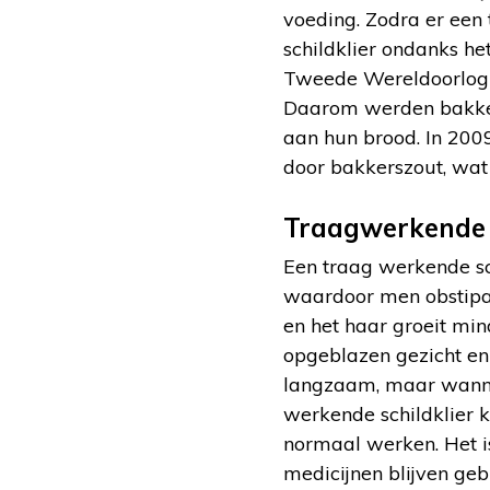
voeding. Zodra er een 
schildklier ondanks he
Tweede Wereldoorlog 
Daarom werden bakkers
aan hun brood. In 200
door bakkerszout, wat
Traagwerkende s
Een traag werkende sch
waardoor men obstipat
en het haar groeit min
opgeblazen gezicht en
langzaam, maar wannee
werkende schildklier 
normaal werken. Het i
medicijnen blijven geb