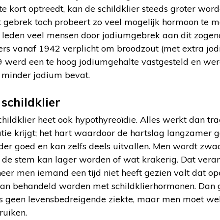
te kort optreedt, kan de schildklier steeds groter wor
t gebrek toch probeert zo veel mogelijk hormoon te m
leden veel mensen door jodiumgebrek aan dit zogen
 vanaf 1942 verplicht om broodzout (met extra jod
9 werd een te hoog jodiumgehalte vastgesteld en we
 minder jodium bevat.
childklier
ildklier heet ook hypothyreoïdie. Alles werkt dan tr
ie krijgt; het hart waardoor de hartslag langzamer g
der goed en kan zelfs deels uitvallen. Men wordt zwaa
 de stem kan lager worden of wat krakerig. Dat vera
r men iemand een tijd niet heeft gezien valt dat ope
kan behandeld worden met schildklierhormonen. Dan 
s geen levensbedreigende ziekte, maar men moet wel
ruiken.