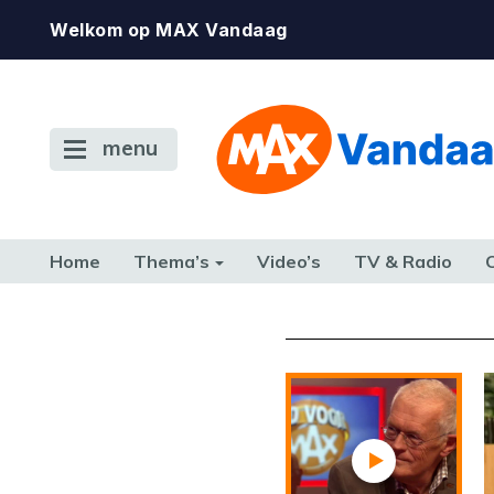
Welkom op MAX Vandaag
menu
Home
Thema’s
Video’s
TV & Radio
CONSUMENT
ETEN & DRINKEN
FAMILIE & RELATIE
GELD, W
TERUG NAAR TOEN
De gewenste st
beschikbaar. Als he
neem dan contact