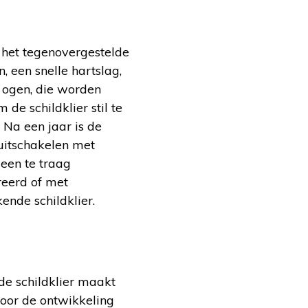
n het tegenovergestelde
, een snelle hartslag,
e ogen, die worden
 de schildklier stil te
 Na een jaar is de
 uitschakelen met
 een te traag
reerd of met
kende schildklier.
de schildklier maakt
voor de ontwikkeling