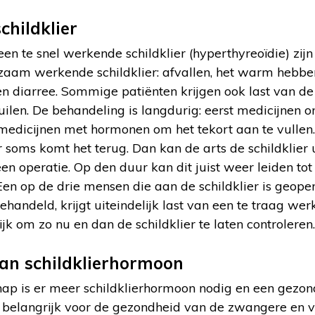
childklier
een te snel werkende schildklier (hyperthyreoïdie) zij
gzaam werkende schildklier: afvallen, het warm hebben
 en diarree. Sommige patiënten krijgen ook last van d
 puilen. De behandeling is langdurig: eerst medicijnen om
medicijnen met hormonen om het tekort aan te vullen.
 soms komt het terug. Dan kan de arts de schildklier
een operatie. Op den duur kan dit juist weer leiden tot
Een op de drie mensen die aan de schildklier is geope
ehandeld, krijgt uiteindelijk last van een te traag wer
jk om zo nu en dan de schildklier te laten controleren.
an schildklierhormoon
ap is er meer schildklierhormoon nodig en een gezon
is belangrijk voor de gezondheid van de zwangere en 