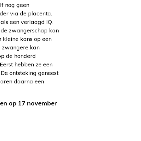
lf nog geen
der via de placenta.
als een verlaagd IQ.
ns de zwangerschap kan
en kleine kans op een
De zwangere kan
 op de honderd
. Eerst hebben ze een
 De ontsteking geneest
 jaren daarna een
 en op 17 november