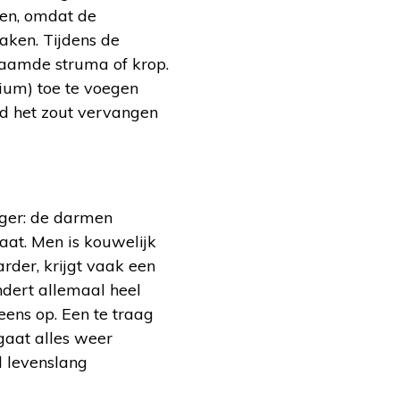
den, omdat de
aken. Tijdens de
aamde struma of krop.
ium) toe te voegen
rd het zout vervangen
ager: de darmen
aat. Men is kouwelijk
rder, krijgt vaak een
ndert allemaal heel
ens op. Een te traag
gaat alles weer
 levenslang