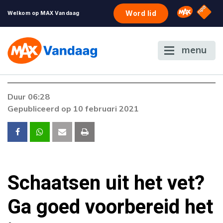
NPO S
Omroep 
Word lid
Welkom op MAX Vandaag
menu
Foutcode 403
Duur 06:28
De gewenste stream is op dit moment niet
Gepubliceerd op 10 februari 2021
beschikbaar. Als het probleem zich blijft
voordoen, neem dan contact op met onze
klantenservice.
Schaatsen uit het vet?
Ga goed voorbereid het