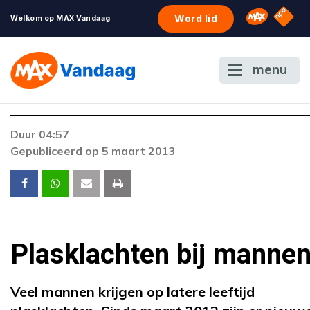
NPO S
Omroep 
Word lid
Welkom op MAX Vandaag
menu
Foutcode 403
Duur 04:57
De gewenste stream is op dit moment niet
Gepubliceerd op 5 maart 2013
beschikbaar. Als het probleem zich blijft voordoen
neem dan contact op met onze klantenservice.
Plasklachten bij manne
Veel mannen krijgen op latere leeftijd