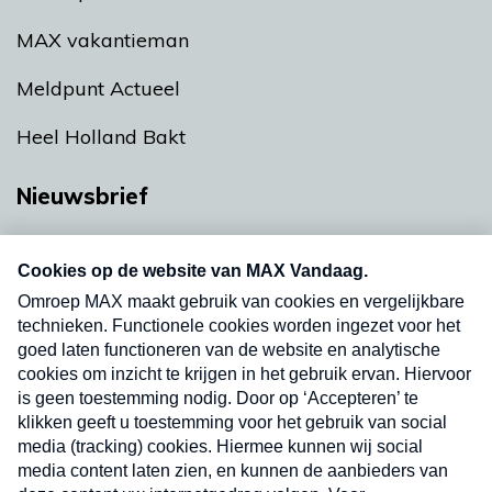
MAX vakantieman
Meldpunt Actueel
Heel Holland Bakt
Nieuwsbrief
Neem hier een gratis abonnement op onze
nieuwsbrief. Elke vrijdag- en dinsdagochtend in
uw mailbox.
Verzend