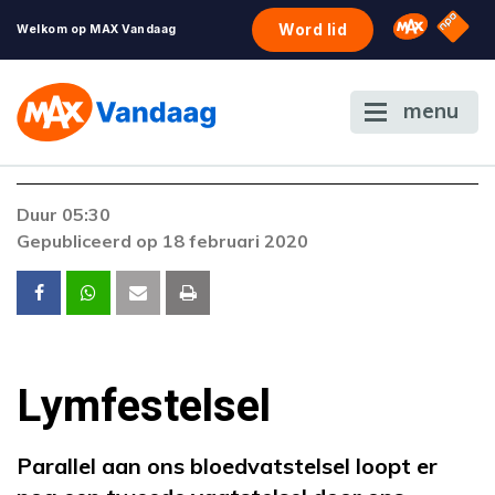
NPO S
Omroep 
Word lid
Welkom op MAX Vandaag
menu
Foutcode 403
Duur 05:30
De gewenste stream is op dit moment niet
Gepubliceerd op 18 februari 2020
beschikbaar. Als het probleem zich blijft
voordoen, neem dan contact op met onze
klantenservice.
Lymfestelsel
Parallel aan ons bloedvatstelsel loopt er