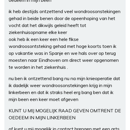
oedeem in mijn been
ik heb destijds ontzettend veel wondroosonstekingen
gehad in beide benen door de opeenhoping van het
vocht dat het dikwijls geleid heeft tot
ziekenhuisopname elke keer
ook heb ik een keer een hele fikse
wondroosontsteking gehad met hoge koorts toen ik
op vakantie was in Spanje en we hals over op terug
moesten naar Eindhoven om direct weer opgenomen
te worden in het ziekenhuis .
nu ben ik ontzettend bang nu na mijn knieoperatie dat
ik dadelijk weer wondroosonstekingen krijg in mijn
linkerbeen en dat ik straks heel erg bang ben dat ik
mijn been een keer moet afgeven
KUNT U MIJ MOGELIJK RAAD GEVEN OMTRENT DE
OEDEEM IN MIJN LINKERBEEN
of kunt u mij mogelijk in contact brengen met een arts