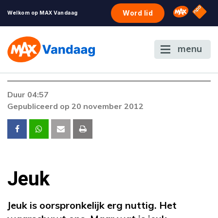
NPO S
Omroep 
Word lid
Welkom op MAX Vandaag
menu
Foutcode 403
Duur 04:57
De gewenste stream is op dit moment niet
Gepubliceerd op 20 november 2012
beschikbaar. Als het probleem zich blijft
voordoen, neem dan contact op met onze
klantenservice.
Jeuk
Jeuk is oorspronkelijk erg nuttig. Het