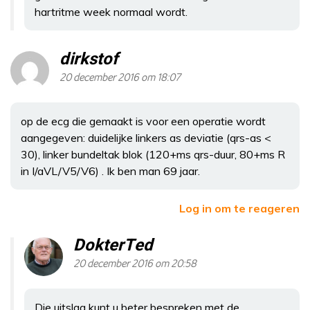
hartritme week normaal wordt.
dirkstof
20 december 2016 om 18:07
op de ecg die gemaakt is voor een operatie wordt
aangegeven: duidelijke linkers as deviatie (qrs-as <
30), linker bundeltak blok (120+ms qrs-duur, 80+ms R
in I/aVL/V5/V6) . Ik ben man 69 jaar.
Log in om te reageren
DokterTed
20 december 2016 om 20:58
Die uitslag kunt u beter bespreken met de