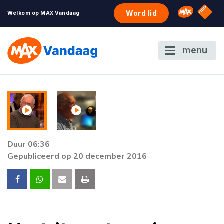
NPO S
Omroep 
Word lid
Welkom op MAX Vandaag
menu
Foutcode 403
De gewenste stream is op dit moment niet
beschikbaar. Als het probleem zich blijft
voordoen, neem dan contact op met onze
klantenservice.
Duur 06:36
Gepubliceerd op 20 december 2016