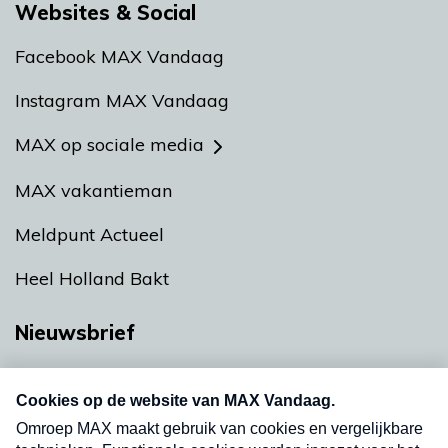
Websites & Social
Facebook MAX Vandaag
Instagram MAX Vandaag
MAX op sociale media
MAX vakantieman
Meldpunt Actueel
Heel Holland Bakt
Nieuwsbrief
Neem hier een gratis abonnement op onze
nieuwsbrief. Elke vrijdag- en dinsdagochtend in
uw mailbox.