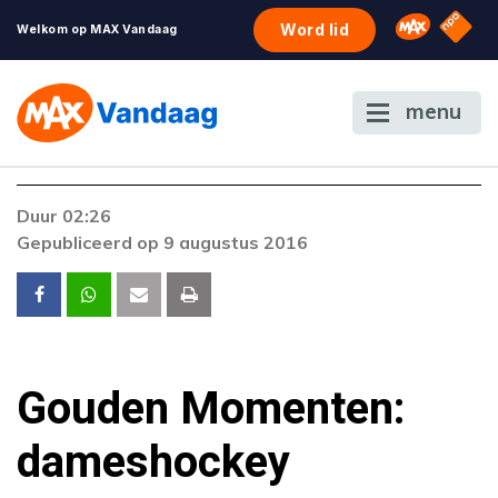
NPO S
Omroep 
Word lid
Welkom op MAX Vandaag
menu
Duur 02:26
Gepubliceerd op 9 augustus 2016
Gouden Momenten:
dameshockey