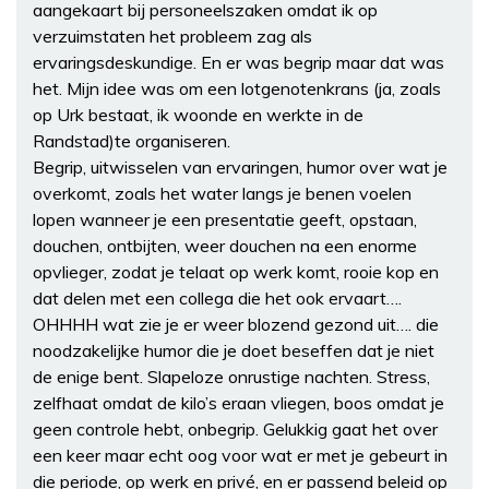
aangekaart bij personeelszaken omdat ik op
verzuimstaten het probleem zag als
ervaringsdeskundige. En er was begrip maar dat was
het. Mijn idee was om een lotgenotenkrans (ja, zoals
op Urk bestaat, ik woonde en werkte in de
Randstad)te organiseren.
Begrip, uitwisselen van ervaringen, humor over wat je
overkomt, zoals het water langs je benen voelen
lopen wanneer je een presentatie geeft, opstaan,
douchen, ontbijten, weer douchen na een enorme
opvlieger, zodat je telaat op werk komt, rooie kop en
dat delen met een collega die het ook ervaart….
OHHHH wat zie je er weer blozend gezond uit…. die
noodzakelijke humor die je doet beseffen dat je niet
de enige bent. Slapeloze onrustige nachten. Stress,
zelfhaat omdat de kilo’s eraan vliegen, boos omdat je
geen controle hebt, onbegrip. Gelukkig gaat het over
een keer maar echt oog voor wat er met je gebeurt in
die periode, op werk en privé, en er passend beleid op