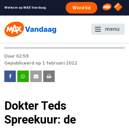
NPO S
Omroep 
Word lid
Welkom op MAX Vandaag
menu
Duur 02:59
Gepubliceerd op 1 februari 2022
Dokter Teds
Spreekuur: de