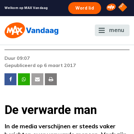
NPO S
Omroep 
Word lid
Welkom op MAX Vandaag
menu
Foutcode 403
Duur 09:07
De gewenste stream is op dit moment niet
Gepubliceerd op 6 maart 2017
beschikbaar. Als het probleem zich blijft
voordoen, neem dan contact op met onze
klantenservice.
De verwarde man
In de media verschijnen er steeds vaker