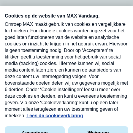
Neem hier een gratis abonnement op onze
nieuwsbrief. Elke vrijdag- en dinsdagochtend in
uw mailbox.
Verzend
Nieuwsbrief
Neem hier een gratis abonnement op onze
nieuwsbrief. Elke vrijdag- en dinsdagochtend in uw
mailbox.
Contact
Algemene voorwaarden
Privacyverklaring
Cookieverklaring