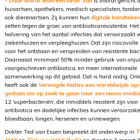
– Daar wordt iedereen beter van
is vooral gericht 
huisartsen, apothekers, medisch specialisten, tanda
ook dierenartsen. Zij kunnen hun
digitale handteken
zetten tegen de groei van antibioticaresistentie. Het 
halvering van het aantal infecties dat veroorzaakt 
ziekenhuizen en verpleeghuizen. Dat zijn risicovolle
voor het ontstaan en verspreiden van resistente bact
Daarnaast minimaal 50% minder gebruik van onjui
voorgeschreven antibiotica, en meer internationale
samenwerking op dit gebied. Dat is hard nodig. On
heeft ook de
Verenigde Naties een wereldwijde op
gedaan om op zoek te gaan naar een nieuw medici
12 ‘superbacteriën’, die inmiddels resistent zijn voor
antibiotica en dodelijke infecties kunnen veroorzake
bloedbaan, longen, hersenen en urinewegen.
Dokter Ted van Essen bespreekt dit onderwerp in
T