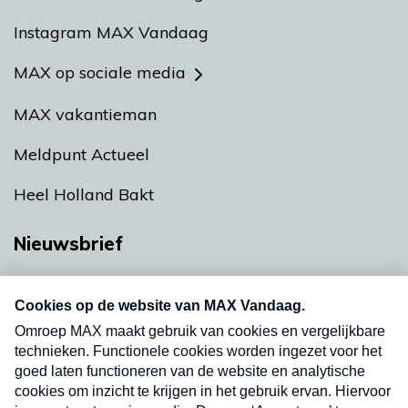
Instagram MAX Vandaag
MAX op sociale media
MAX vakantieman
Meldpunt Actueel
Heel Holland Bakt
Nieuwsbrief
Neem hier een gratis abonnement op onze
nieuwsbrief. Elke vrijdag- en dinsdagochtend in
uw mailbox.
Verzend