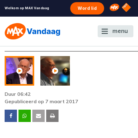
NPO S
Omroep 
Word lid
Welkom op MAX Vandaag
menu
Foutcode 403
De gewenste stream is op dit moment niet
beschikbaar. Als het probleem zich blijft voordoe
neem dan contact op met onze klantenservice.
Duur 06:42
Gepubliceerd op 7 maart 2017