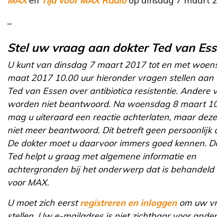
MAX
en
Tijd voor MAX Radio
op dinsdag 7 maart 2
_
Stel uw vraag aan dokter Ted van Es
U kunt van dinsdag 7 maart 2017 tot en met woen
maat 2017 10.00 uur hieronder vragen stellen aan 
Ted van Essen over antibiotica resistentie. Andere
worden niet beantwoord. Na woensdag 8 maart 10
mag u uiteraard een reactie achterlaten, maar dez
niet meer beantwoord. Dit betreft geen persoonlijk c
De dokter moet u daarvoor immers goed kennen. D
Ted helpt u graag met algemene informatie en
achtergronden bij het onderwerp dat is behandeld i
voor MAX.
U moet zich eerst
registreren en inloggen
om uw vr
stellen. Uw e-mailadres is niet zichtbaar voor ande