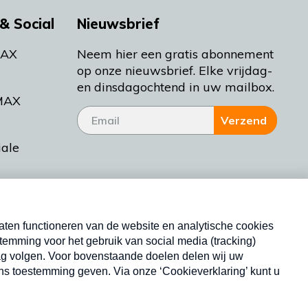
& Social
Nieuwsbrief
MAX
Neem hier een gratis abonnement
op onze nieuwsbrief. Elke vrijdag-
en dinsdagochtend in uw mailbox.
MAX
Verzend
iale
tieman
ctueel
Nieuwsbrief
d Bakt
Neem hier een gratis abonnement op onze
nieuwsbrief. Elke vrijdag- en dinsdagochtend in uw
mailbox.