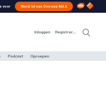
NPO Star
Omroep MAX
s voor
Word lid van Omroep MAX
Inloggen
Registreren
s
Podcast
Oproepen
CULTUUR
NATUUR & MILIEU
REIZEN & VERKEER