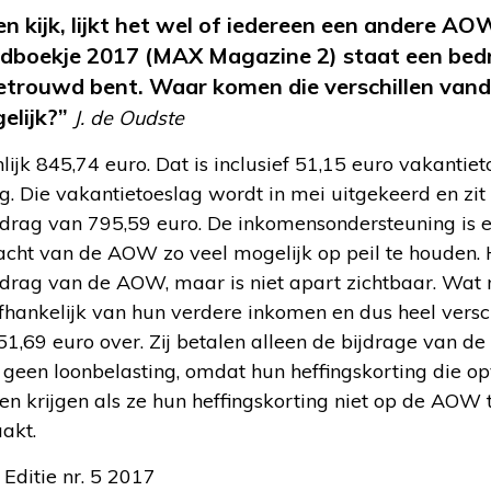
n kijk, lijkt het wel of iedereen een andere AOW
dboekje 2017 (MAX Magazine 2) staat een bed
 getrouwd bent. Waar komen die verschillen va
gelijk?”
J. de Oudste
ijk 845,74 euro. Dat is inclusief 51,15 euro vakantie
 Die vakantietoeslag wordt in mei uitgekeerd en zit d
drag van 795,59 euro. De inkomensondersteuning is e
cht van de AOW zo veel mogelijk op peil te houden. He
drag van de AOW, maar is niet apart zichtbaar. Wat
hankelijk van hun verdere inkomen en dus heel versc
,69 euro over. Zij betalen alleen de bijdrage van de
n geen loonbelasting, omdat hun heffingskorting die 
n krijgen als ze hun heffingskorting niet op de AOW t
akt.
 Editie nr. 5 2017