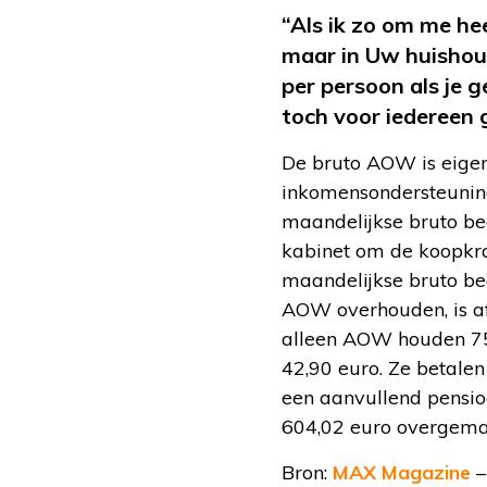
“Als ik zo om me hee
maar in Uw huishou
per persoon als je
toch voor iedereen 
De bruto AOW is eigenl
inkomensondersteuning.
maandelijkse bruto be
kabinet om de koopkra
maandelijkse bruto be
AOW overhouden, is af
alleen AOW houden 751
42,90 euro. Ze betale
een aanvullend pensioe
604,02 euro overgema
Bron:
MAX Magazine
–