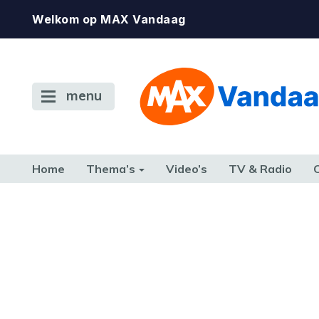
Welkom op MAX Vandaag
menu
Home
Thema’s
Video’s
TV & Radio
CONSUMENT
ETEN & DRINKEN
FAMILIE & RELATIE
GELD, W
TERUG NAAR TOEN