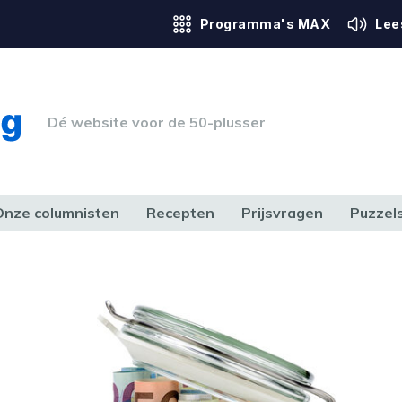
Programma's MAX
Lee
Dé website voor de 50-plusser
Onze columnisten
Recepten
Prijsvragen
Puzzel
ERK & RECHT
GEZONDHEID & SPORT
HUIS, TUIN & HOBBY
MEDIA & 