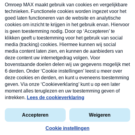
uw mailbox.
Verzend
Nieuwsbrief
Neem hier een gratis abonnement op onze
nieuwsbrief. Elke vrijdag- en dinsdagochtend in uw
mailbox.
Contact
Algemene voorwaarden
Privacyverklaring
Cookieverklaring
Kwetsbaarheid melden
privacyverklaring
Copyright © 2026 MAX Vandaag -
Omroep MAX