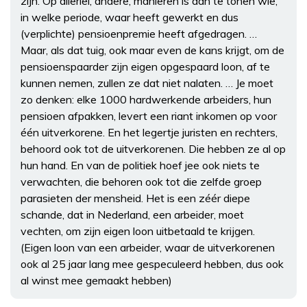
zijn. Op allerlei, andere, manieren is aan te tonen wie,
in welke periode, waar heeft gewerkt en dus
(verplichte) pensioenpremie heeft afgedragen. …
Maar, als dat tuig, ook maar even de kans krijgt, om de
pensioenspaarder zijn eigen opgespaard loon, af te
kunnen nemen, zullen ze dat niet nalaten. … Je moet
zo denken: elke 1000 hardwerkende arbeiders, hun
pensioen afpakken, levert een riant inkomen op voor
één uitverkorene. En het legertje juristen en rechters,
behoord ook tot de uitverkorenen. Die hebben ze al op
hun hand. En van de politiek hoef jee ook niets te
verwachten, die behoren ook tot die zelfde groep
parasieten der mensheid. Het is een zéér diepe
schande, dat in Nederland, een arbeider, moet
vechten, om zijn eigen loon uitbetaald te krijgen.
(Eigen loon van een arbeider, waar de uitverkorenen
ook al 25 jaar lang mee gespeculeerd hebben, dus ook
al winst mee gemaakt hebben)