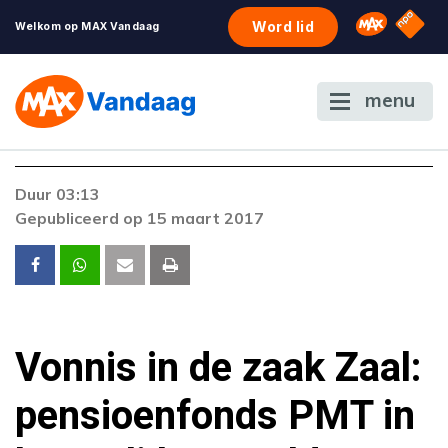
NPO S
Omroep 
Word lid
Welkom op MAX Vandaag
menu
Duur 03:13
Gepubliceerd op 15 maart 2017
Vonnis in de zaak Zaal:
pensioenfonds PMT in