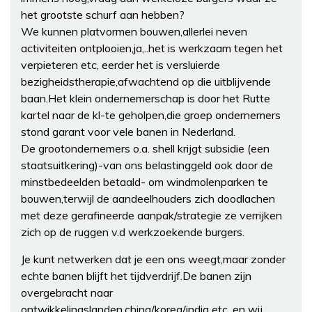
het grootste schurf aan hebben?
We kunnen platvormen bouwen,allerlei neven
activiteiten ontplooien,ja,..het is werkzaam tegen het
verpieteren etc, eerder het is versluierde
bezigheidstherapie,afwachtend op die uitblijvende
baan.Het klein ondernemerschap is door het Rutte
kartel naar de kl-te geholpen,die groep ondernemers
stond garant voor vele banen in Nederland.
De grootondernemers o.a. shell krijgt subsidie (een
staatsuitkering)-van ons belastinggeld ook door de
minstbedeelden betaald- om windmolenparken te
bouwen,terwijl de aandeelhouders zich doodlachen
met deze gerafineerde aanpak/strategie ze verrijken
zich op de ruggen v.d werkzoekende burgers.
Je kunt netwerken dat je een ons weegt,maar zonder
echte banen blijft het tijdverdrijf.De banen zijn
overgebracht naar
ontwikkelingslanden,china/korea/india etc, en wij