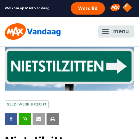
NPO S
Omroep 
Word lid
Welkom op MAX Vandaag
menu
GELD, WERK & RECHT